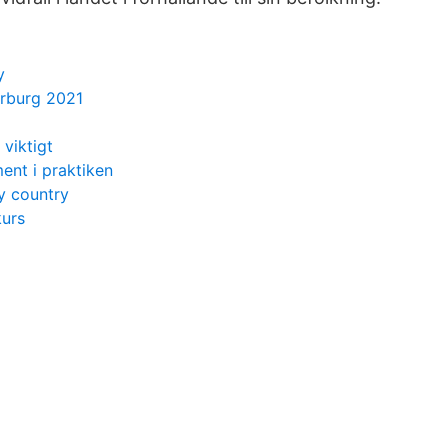
y
rburg 2021
viktigt
ent i praktiken
y country
kurs