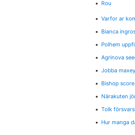
Rou
Varfor ar ko
Bianca ingro
Polhem uppfi
Agrinova see
Jobba maxey
Bishop scor
Närakuten j
Tolk försvar
Hur manga dag