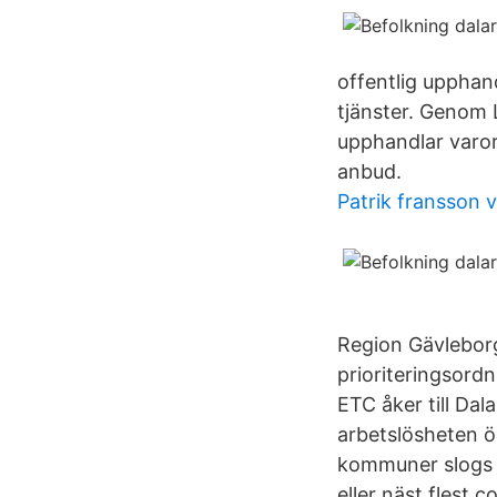
offentlig upphan
tjänster. Genom 
upphandlar varor
anbud.
Patrik fransson 
Region Gävleborg
prioriteringsordn
ETC åker till Dal
arbetslösheten ö
kommuner slogs i
eller näst flest co