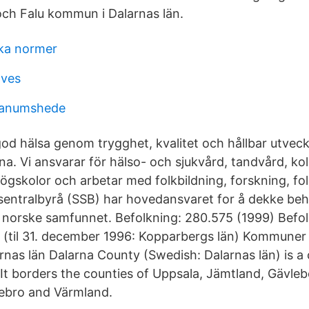
och Falu kommun i Dalarnas län.
ka normer
oves
 tanumshede
god hälsa genom trygghet, kvalitet och hållbar utveck
na. Vi ansvarar för hälso- och sjukvård, tandvård, koll
högskolor och arbetar med folkbildning, forskning, fo
k sentralbyrå (SSB) har hovedansvaret for å dekke be
t norske samfunnet. Befolkning: 280.575 (1999) Befo
n (til 31. december 1996: Kopparbergs län) Kommuner i
nas län Dalarna County (Swedish: Dalarnas län) is a 
It borders the counties of Uppsala, Jämtland, Gävleb
ebro and Värmland.