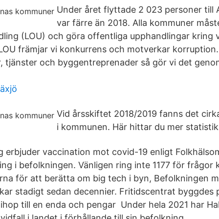
Under året flyttade 2 023 personer till A
var färre än 2018. Alla kommuner måst
dling (LOU) och göra offentliga upphandlingar kring 
LOU främjar vi konkurrens och motverkar korruption.
, tjänster och byggentreprenader så gör vi det geno
växjö
Vid årsskiftet 2018/2019 fanns det cir
i kommunen. Här hittar du mer statisti
 erbjuder vaccination mot covid-19 enligt Folkhäls
ing i befolkningen. Vänligen ring inte 1177 för frågo
arna för att berätta om big tech i byn, Befolkningen 
kar stadigt sedan decennier. Fritidscentrat byggdes 
hop till en enda och pengar Under hela 2021 har Hall
vidfall i landet i förhållande till sin befolkning.