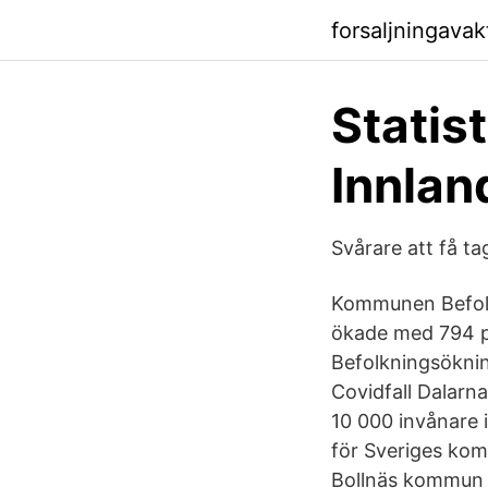
forsaljningava
Statis
Innlan
Svårare att få tag
Kommunen Befolk
ökade med 794 pe
Befolkningsökni
Covidfall Dalarna 
10 000 invånare 
för Sveriges kom
Bollnäs kommun 