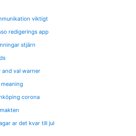
mmunikation viktigt
sso redigerings app
nningar stjärn
ds
 and val warner
e meaning
önköping corona
smakten
ar ar det kvar till jul