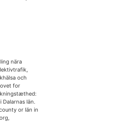
ling nära
ektivtrafik,
lkhälsa och
hovet for
lkningstæthed:
 Dalarnas län.
county or län in
org,