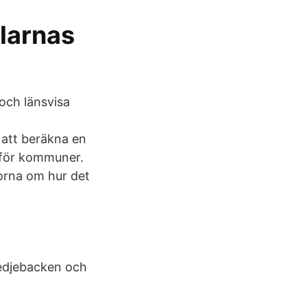
larnas
och länsvisa
 att beräkna en
 för kommuner.
rorna om hur det
medjebacken och