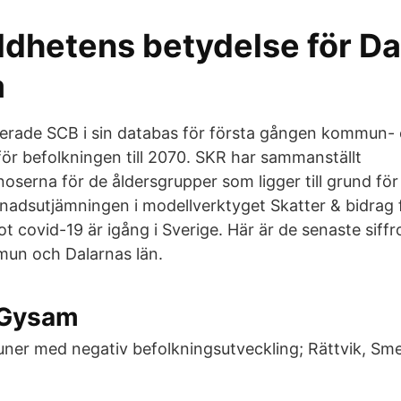
ldhetens betydelse för Da
a
icerade SCB i sin databas för första gången kommun- 
för befolkningen till 2070. SKR har sammanställt
oserna för de åldersgrupper som ligger till grund för
nadsutjämningen i modellverktyget Skatter & bidrag
t covid-19 är igång i Sverige. Här är de senaste siff
mun och Dalarnas län.
 Gysam
ner med negativ befolkningsutveckling; Rättvik, S