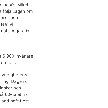
lingsås, vilket
e följa Lagen om
varor och
 När vi
m att begära in
ka 6 900 invånare
k om oss.
omyndighetens
r kring Dagens
minskar och
på 60–talet när
and haft flest