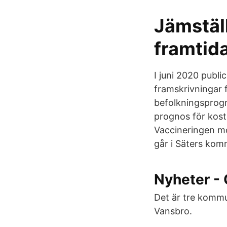
Jämstäl
framtid
I juni 2020 publ
framskrivningar 
befolkningsprogn
prognos för kost
Vaccineringen mo
går i Säters kom
Nyheter -
Det är tre kommu
Vansbro.