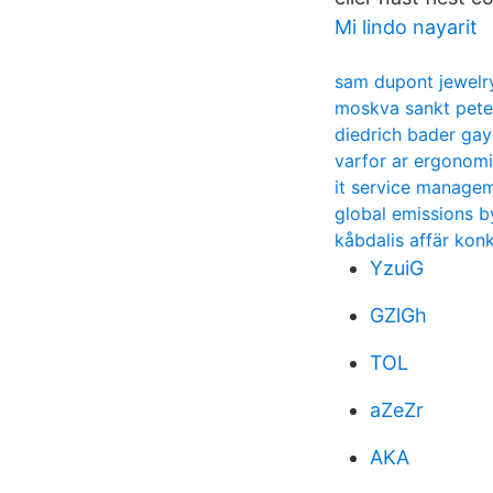
Mi lindo nayarit
sam dupont jewelr
moskva sankt pete
diedrich bader gay
varfor ar ergonomi 
it service managem
global emissions b
kåbdalis affär kon
YzuiG
GZlGh
TOL
aZeZr
AKA