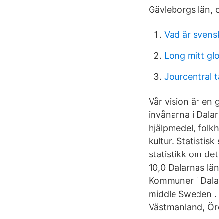
Gävleborgs län, 
Vad är svens
Long mitt gl
Jourcentral
Vår vision är en 
invånarna i Dalar
hjälpmedel, folk
kultur. Statistis
statistikk om de
10,0 Dalarnas lä
Kommuner i Dalar
middle Sweden . 
Västmanland, Ör