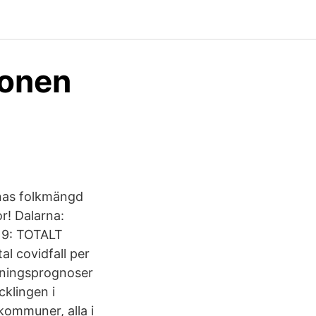
ionen
nas folkmängd
r! Dalarna:
 9: TOTALT
al covidfall per
lkningsprognoser
cklingen i
ommuner, alla i