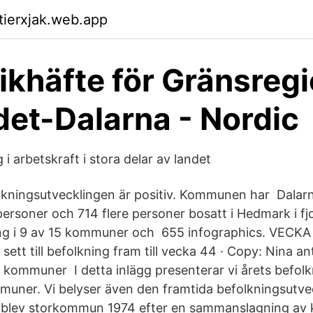
ktierxjak.web.app
tikhäfte för Gränsreg
det-Dalarna - Nordic
 i arbetskraft i stora delar av landet
ningsutvecklingen är positiv. Kommunen har Dalar
rsoner och 714 flere personer bosatt i Hedmark i fjo
ng i 9 av 15 kommuner och 655 infographics. VECKA
sett till befolkning fram till vecka 44 · Copy: Nina ant
i kommuner I detta inlägg presenterar vi årets befo
muner. Vi belyser även den framtida befolkningsutve
blev storkommun 1974 efter en sammanslagning av k