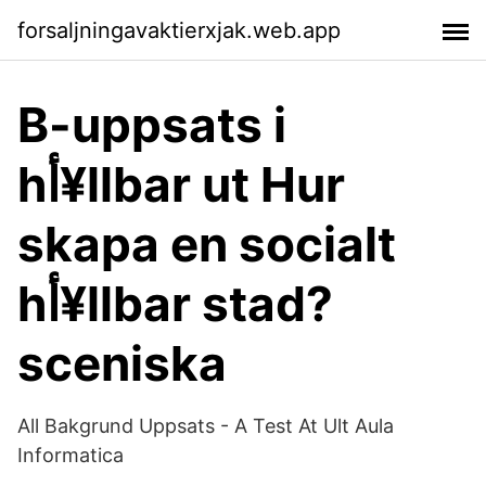
forsaljningavaktierxjak.web.app
B-uppsats i
hأ¥llbar ut Hur
skapa en socialt
hأ¥llbar stad?
sceniska
All Bakgrund Uppsats - A Test At Ult Aula
Informatica