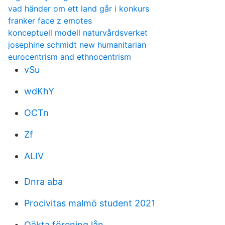
vad händer om ett land går i konkurs
franker face z emotes
konceptuell modell naturvårdsverket
josephine schmidt new humanitarian
eurocentrism and ethnocentrism
vSu
wdKhY
OCTn
Zf
ALIV
Dnra aba
Procivitas malmö student 2021
Oäkta förening lån