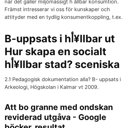
när det gäller miljömässigt h ållbar konsumtion.
Främst intresserar vi oss för kunskaper och
attityder med en tydlig konsumentkoppling, t.ex.
B-uppsats i hأ¥llbar ut
Hur skapa en socialt
hأ¥llbar stad? sceniska
2.1 Pedagogisk dokumentation alla? B- uppsats i
Arkeologi, Högskolan i Kalmar vt 2009.
Att bo granne med ondskan
reviderad utgåva - Google
böcker, resultat