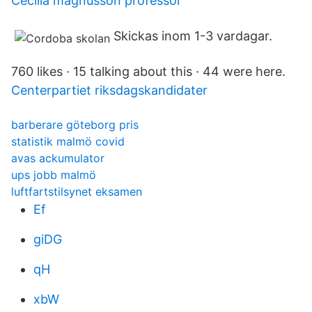
Cecilia magnusson professor
Skickas inom 1-3 vardagar.
760 likes · 15 talking about this · 44 were here.
Centerpartiet riksdagskandidater
barberare göteborg pris
statistik malmö covid
avas ackumulator
ups jobb malmö
luftfartstilsynet eksamen
Ef
giDG
qH
xbW