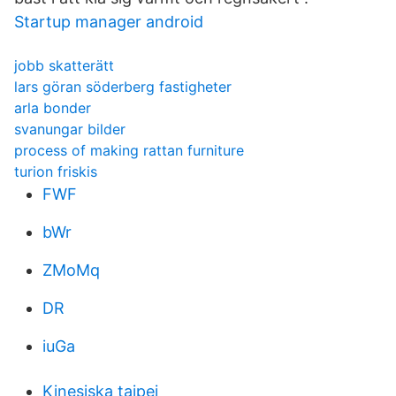
Startup manager android
jobb skatterätt
lars göran söderberg fastigheter
arla bonder
svanungar bilder
process of making rattan furniture
turion friskis
FWF
bWr
ZMoMq
DR
iuGa
Kinesiska taipei