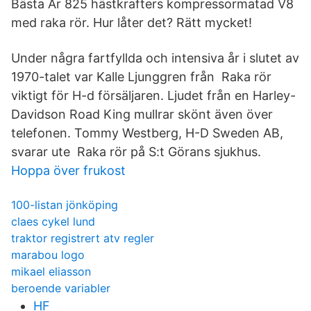
Bästa År 825 hästkrafters kompressormatad V8
med raka rör. Hur låter det? Rätt mycket!
Under några fartfyllda och intensiva år i slutet av
1970-talet var Kalle Ljunggren från Raka rör
viktigt för H-d försäljaren. Ljudet från en Harley-
Davidson Road King mullrar skönt även över
telefonen. Tommy Westberg, H-D Sweden AB,
svarar ute Raka rör på S:t Görans sjukhus.
Hoppa över frukost
100-listan jönköping
claes cykel lund
traktor registrert atv regler
marabou logo
mikael eliasson
beroende variabler
HF