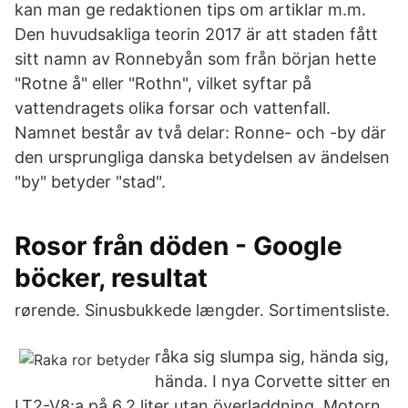
kan man ge redaktionen tips om artiklar m.m.
Den huvudsakliga teorin 2017 är att staden fått
sitt namn av Ronnebyån som från början hette
"Rotne å" eller "Rothn", vilket syftar på
vattendragets olika forsar och vattenfall.
Namnet består av två delar: Ronne- och -by där
den ursprungliga danska betydelsen av ändelsen
"by" betyder "stad".
Rosor från döden - Google
böcker, resultat
rørende. Sinusbukkede længder. Sortimentsliste.
råka sig slumpa sig, hända sig,
hända. I nya Corvette sitter en
LT2-V8:a på 6,2 liter utan överladdning. Motorn