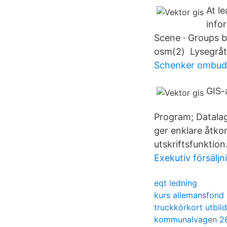
At l
info
Scene · Groups ba
osm(2) Lysegråt
Schenker ombud 
GIS-
Program; Datalag
ger enklare åtko
utskriftsfunktion
Exekutiv försälj
eqt ledning
kurs allemansfond
truckkörkort utbil
kommunalvagen 2