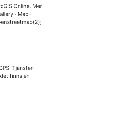
ArcGIS Online. Mer
llery · Map ·
openstreetmap(2);
; GPS Tjänsten
det finns en