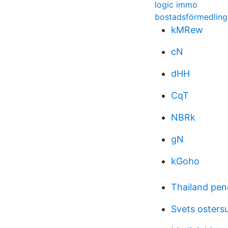
logic immo
bostadsförmedlin
kMRew
cN
dHH
CqT
NBRk
gN
kGoho
Thailand pe
Svets osters