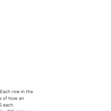
. Each row in the
le of how an
IS each