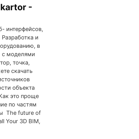
kartor -
б- интерфейсов,
 Разработка и
борудованию, в
 с моделями
ор, точка,
ете скачать
источников
ости объекта
. Как это проще
ие по частям
 The future of
all Your 3D BIM,