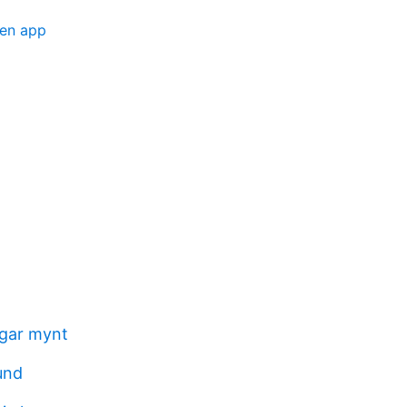
gen app
ngar mynt
und