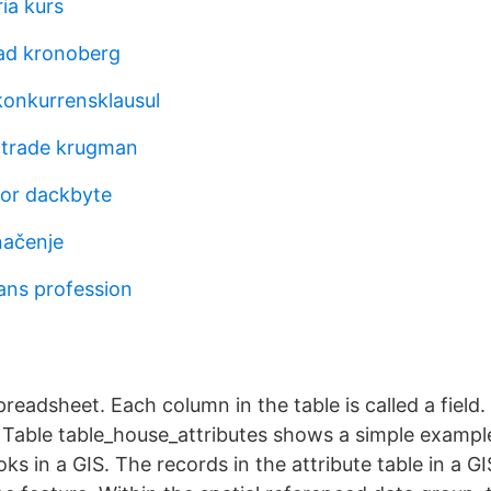
ia kurs
ad kronoberg
onkurrensklausul
l trade krugman
for dackbyte
načenje
ans profession
 spreadsheet. Each column in the table is called a field
d. Table table_house_attributes shows a simple examp
ooks in a GIS. The records in the attribute table in a G