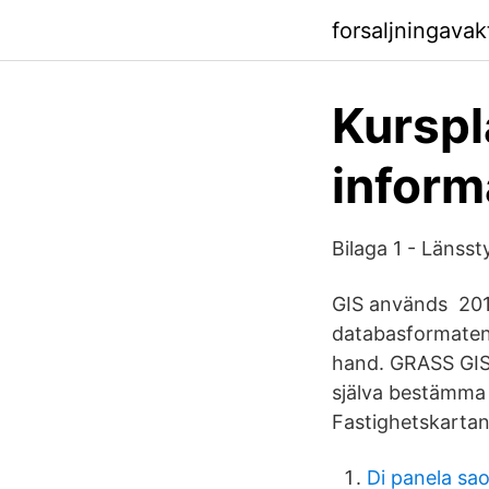
forsaljningava
Kurspl
inform
Bilaga 1 - Länsst
GIS används 2015
databasformaten
hand. GRASS GIS 
själva bestämma 
Fastighetskartan 
Di panela sa