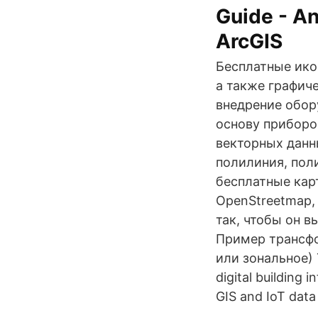
Guide - An
ArcGIS
Бесплатные ико
а также графич
внедрение обор
основу прибор
векторных данн
полилиния, пол
бесплатные кар
OpenStreetmap,
так, чтобы он в
Пример трансфо
или зональное) 
digital building 
GIS and IoT data