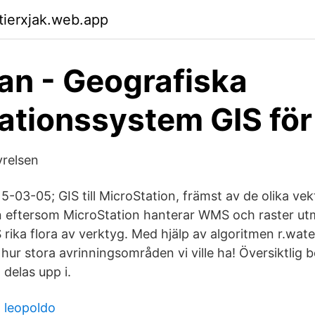
ktierxjak.web.app
an - Geografiska
ationssystem GIS för
yrelsen
-03-05; GIS till MicroStation, främst av de olika vek
 eftersom MicroStation hanterar WMS och raster ut
rika flora av verktyg. Med hjälp av algoritmen r.wat
hur stora avrinningsområden vi ville ha! Översiktlig
delas upp i.
o leopoldo