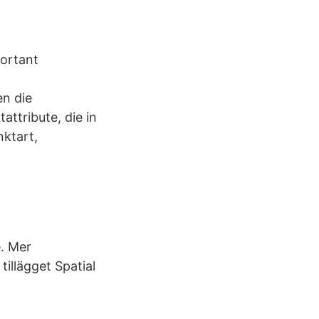
portant
n die
ttribute, die in
ktart,
e. Mer
illägget Spatial