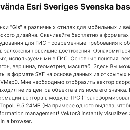
vända Esri Sveriges Svenska bas
нки "Gis" в различных стилях для мобильных и ве
еского дизайна. Скачивайте бесплатно в форматах
удования для ГИС - современные требования к о
ов заложены новейшие достижения Ознакомиться
ых, используемыми в ГИС. Основные понятия: вект
игон, вершина, геометрия, масштаб Здесь Вы мож
ты в формате SXF на основе данных из открытых 
 VMap0. Мне необходимо отобразить вектор скор
ыходил не из центра объекта а из носа его значка
рмации вектора в модуле TPC (трансформирован
TopoL 9.5 24МБ (На примере одного выдела, чтобы
information management! Vektor3 instantly visualizes 
 in a browser.