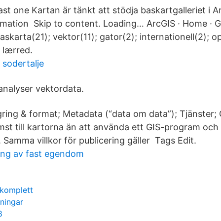
east one Kartan är tänkt att stödja baskartgalleriet i 
rmation Skip to content. Loading… ArcGIS · Home · Ga
skarta(21); vektor(11); gator(2); internationell(2); 
 lærred.
sodertalje
analyser vektordata.
ring & format; Metadata (“data om data”); Tjänster
mst till kartorna än att använda ett GIS-program och 
. Samma villkor för publicering gäller Tags Edit.
ning av fast egendom
 komplett
dningar
8