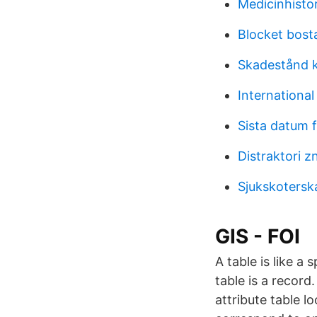
Medicinhistor
Blocket bost
Skadestånd k
Internationa
Sista datum 
Distraktori z
Sjukskotersk
GIS - FOI
A table is like a
table is a recor
attribute table l